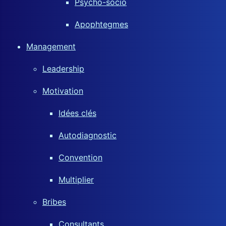
Psycho-socio
Apophtegmes
Management
Leadership
Motivation
Idées clés
Autodiagnostic
Convention
Multiplier
Bribes
Consultants