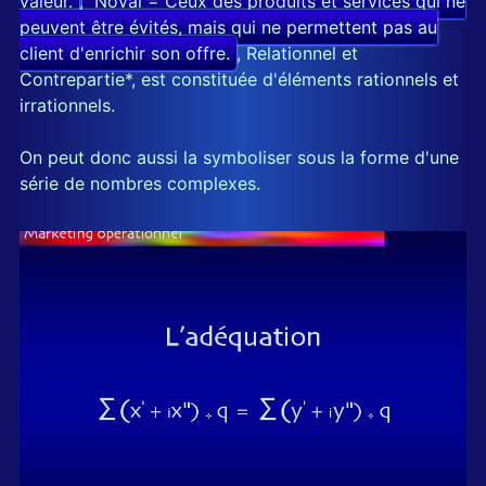
valeur.
,
Noval
Noval = Ceux des produits et services qui ne
peuvent être évités, mais qui ne permettent pas au
client d'enrichir son offre.
, Relationnel et
Contrepartie*, est constituée d'éléments rationnels et
irrationnels.
On peut donc aussi la symboliser sous la forme d'une
série de nombres complexes.