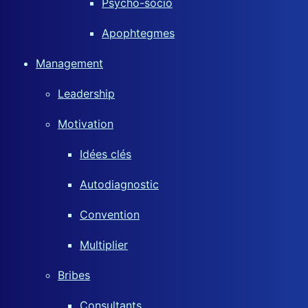
Psycho-socio
Apophtegmes
Management
Leadership
Motivation
Idées clés
Autodiagnostic
Convention
Multiplier
Bribes
Consultants