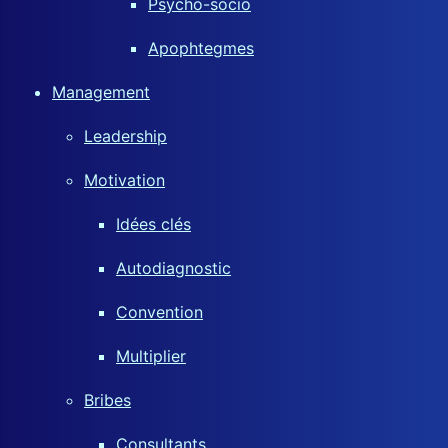
Psycho-socio
Apophtegmes
Management
Leadership
Motivation
Idées clés
Autodiagnostic
Convention
Multiplier
Bribes
Consultants